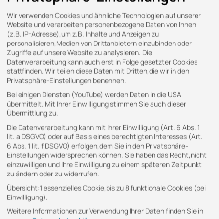
Wir verwenden Cookies und ähnliche Technologien auf unserer
Website und verarbeiten personenbezogene Daten von Ihnen
(z.B. IP-Adresse),um z.B. Inhalte und Anzeigen zu
personalisieren,Medien von Drittanbietern einzubinden oder
Zugriffe auf unsere Website zu analysieren. Die
Datenverarbeitung kann auch erst in Folge gesetzter Cookies
stattfinden. Wir teilen diese Daten mit Dritten,die wir in den
Privatsphäre-Einstellungen benennen.
Bei einigen Diensten (YouTube) werden Daten in die USA
übermittelt. Mit Ihrer Einwilligung stimmen Sie auch dieser
Übermittlung zu.
Die Datenverarbeitung kann mit Ihrer Einwilligung (Art. 6 Abs. 1
lit. a DSGVO) oder auf Basis eines berechtigten Interesses (Art.
KONTAKT
6 Abs. 1 lit. f DSGVO) erfolgen,dem Sie in den Privatsphäre-
Einstellungen widersprechen können. Sie haben das Recht,nicht
einzuwilligen und Ihre Einwilligung zu einem späteren Zeitpunkt
Gern stehen wir Ihnen für Ihre Anfragen zur
zu ändern oder zu widerrufen.
Verfügung.
Übersicht:1 essenzielles Cookie,bis zu 8 funktionale Cookies (bei
Einwilligung).
Telefon
Weitere Informationen zur Verwendung Ihrer Daten finden Sie in
+49 (0)30 76 75 97 8-61