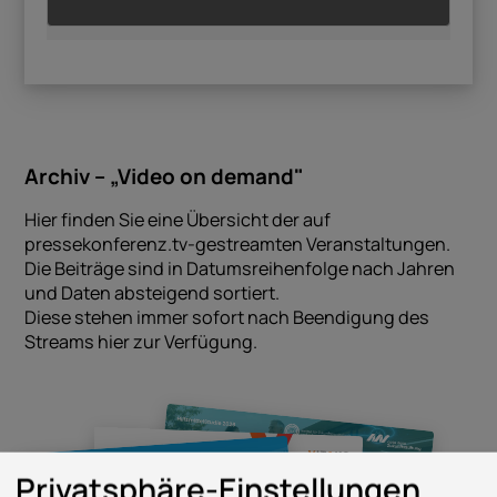
Archiv – „Video on demand"
Hier finden Sie eine Übersicht der auf
pressekonferenz.tv-gestreamten Veranstaltungen.
Die Beiträge sind in Datumsreihenfolge nach Jahren
und Daten absteigend sortiert.
Diese stehen immer sofort nach Beendigung des
Streams hier zur Verfügung.
Privatsphäre-Einstellungen