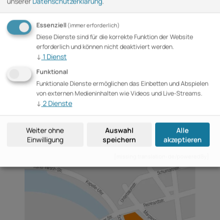
unserer
Datenschutzerklärung
.
Email
Essenziell
(immer erforderlich)
tz-bpk@b2events.com
Diese Dienste sind für die korrekte Funktion der Website
erforderlich und können nicht deaktiviert werden.
Adresse
↓
1
Dienst
B2events GmbH
Funktional
im Haus der Bundespressekonferenz
Schiffbauerdamm 40, 10117 Berlin
Funktionale Dienste ermöglichen das Einbetten und Abspielen
von externen Medieninhalten wie Videos und Live-Streams.
Folgen Sie uns
↓
2
Dienste
Weiter ohne
Auswahl
Alle
Einwilligung
speichern
akzeptieren
[missing translation: de/poweredBy]