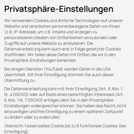
Privatsphäre-Einstellungen
Wir verwenden Cookies und ähnliche Technologien auf unserer
Website und verarbeiten personenbezogene Daten von Ihnen
(z.B. IP-Adresse),um z.B. Inhalte und Anzeigen zu
personalisieren,Medien von Drittanbietern einzubinden oder
Zugriffe auf unsere Website zu analysieren. Die
Datenverarbeitung kann auch erst in Folge gesetzter Cookies
stattfinden. Wir teilen diese Daten mit Dritten,die wir in den
Privatsphäre-Einstellungen benennen.
Bei einigen Diensten (YouTube) werden Daten in die USA
übermittelt. Mit Ihrer Einwilligung stimmen Sie auch dieser
Übermittlung zu.
Die Datenverarbeitung kann mit Ihrer Einwilligung (Art. 6 Abs. 1
lit. a DSGVO) oder auf Basis eines berechtigten Interesses (Art.
6 Abs. 1 lit. f DSGVO) erfolgen,dem Sie in den Privatsphäre-
Einstellungen widersprechen können. Sie haben das Recht,nicht
KONTAKT
einzuwilligen und Ihre Einwilligung zu einem späteren Zeitpunkt
zu ändern oder zu widerrufen.
Übersicht:1 essenzielles Cookie,bis zu 8 funktionale Cookies (bei
Gern stehen wir Ihnen für Ihre Anfragen zur
Einwilligung).
Verfügung.