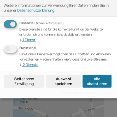
Weitere Informationen zur Verwendung Ihrer Daten finden Sie in
unserer
Datenschutzerklärung
.
Telefon
+49 (0)30 76 75 97 8-61
Essenziell
(immer erforderlich)
Email
Diese Dienste sind für die korrekte Funktion der Website
erforderlich und können nicht deaktiviert werden.
tz-bpk@b2events.com
↓
1
Dienst
Adresse
Funktional
B2events GmbH
Funktionale Dienste ermöglichen das Einbetten und Abspielen
im Haus der Bundespressekonferenz
von externen Medieninhalten wie Videos und Live-Streams.
Schiffbauerdamm 40, 10117 Berlin
↓
2
Dienste
Folgen Sie uns
Weiter ohne
Auswahl
Alle
Einwilligung
speichern
akzeptieren
[missing translation: de/poweredBy]