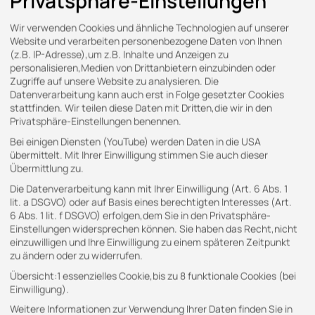
Privatsphäre-Einstellungen
Wir verwenden Cookies und ähnliche Technologien auf unserer
Website und verarbeiten personenbezogene Daten von Ihnen
(z.B. IP-Adresse),um z.B. Inhalte und Anzeigen zu
personalisieren,Medien von Drittanbietern einzubinden oder
Zugriffe auf unsere Website zu analysieren. Die
Datenverarbeitung kann auch erst in Folge gesetzter Cookies
stattfinden. Wir teilen diese Daten mit Dritten,die wir in den
Privatsphäre-Einstellungen benennen.
Bei einigen Diensten (YouTube) werden Daten in die USA
übermittelt. Mit Ihrer Einwilligung stimmen Sie auch dieser
Übermittlung zu.
Die Datenverarbeitung kann mit Ihrer Einwilligung (Art. 6 Abs. 1
lit. a DSGVO) oder auf Basis eines berechtigten Interesses (Art.
6 Abs. 1 lit. f DSGVO) erfolgen,dem Sie in den Privatsphäre-
KONTAKT
Einstellungen widersprechen können. Sie haben das Recht,nicht
einzuwilligen und Ihre Einwilligung zu einem späteren Zeitpunkt
zu ändern oder zu widerrufen.
Gern stehen wir Ihnen für Ihre Anfragen zur
Verfügung.
Übersicht:1 essenzielles Cookie,bis zu 8 funktionale Cookies (bei
Einwilligung).
Telefon
Weitere Informationen zur Verwendung Ihrer Daten finden Sie in