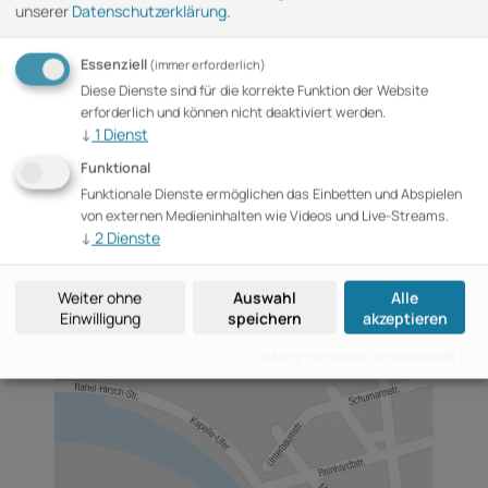
unserer
Datenschutzerklärung
.
+49 (0)30 76 75 97 8-61
Email
Essenziell
(immer erforderlich)
tz-bpk@b2events.com
Diese Dienste sind für die korrekte Funktion der Website
erforderlich und können nicht deaktiviert werden.
Adresse
↓
1
Dienst
B2events GmbH
Funktional
im Haus der Bundespressekonferenz
Funktionale Dienste ermöglichen das Einbetten und Abspielen
Schiffbauerdamm 40, 10117 Berlin
von externen Medieninhalten wie Videos und Live-Streams.
↓
2
Dienste
Folgen Sie uns
Weiter ohne
Auswahl
Alle
Einwilligung
speichern
akzeptieren
[missing translation: de/poweredBy]