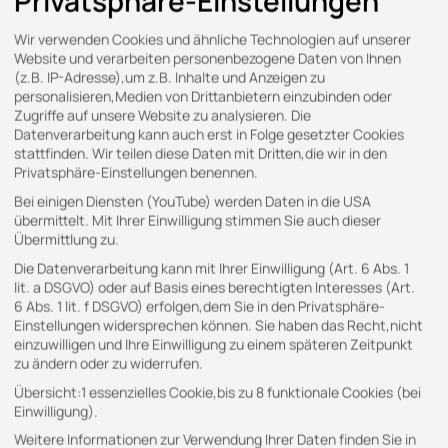
Privatsphäre-Einstellungen
Wir verwenden Cookies und ähnliche Technologien auf unserer
Website und verarbeiten personenbezogene Daten von Ihnen
(z.B. IP-Adresse),um z.B. Inhalte und Anzeigen zu
personalisieren,Medien von Drittanbietern einzubinden oder
Zugriffe auf unsere Website zu analysieren. Die
Datenverarbeitung kann auch erst in Folge gesetzter Cookies
stattfinden. Wir teilen diese Daten mit Dritten,die wir in den
Privatsphäre-Einstellungen benennen.
Bei einigen Diensten (YouTube) werden Daten in die USA
übermittelt. Mit Ihrer Einwilligung stimmen Sie auch dieser
Übermittlung zu.
Die Datenverarbeitung kann mit Ihrer Einwilligung (Art. 6 Abs. 1
lit. a DSGVO) oder auf Basis eines berechtigten Interesses (Art.
6 Abs. 1 lit. f DSGVO) erfolgen,dem Sie in den Privatsphäre-
KONTAKT
Einstellungen widersprechen können. Sie haben das Recht,nicht
einzuwilligen und Ihre Einwilligung zu einem späteren Zeitpunkt
zu ändern oder zu widerrufen.
Gern stehen wir Ihnen für Ihre Anfragen zur
Verfügung.
Übersicht:1 essenzielles Cookie,bis zu 8 funktionale Cookies (bei
Einwilligung).
Telefon
Weitere Informationen zur Verwendung Ihrer Daten finden Sie in