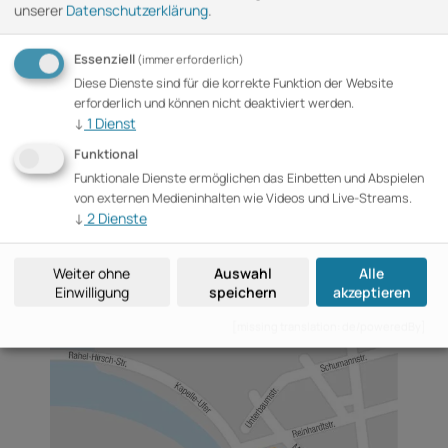
unserer
Datenschutzerklärung
.
+49 (0)30 76 75 97 8-61
Email
Essenziell
(immer erforderlich)
tz-bpk@b2events.com
Diese Dienste sind für die korrekte Funktion der Website
erforderlich und können nicht deaktiviert werden.
Adresse
↓
1
Dienst
B2events GmbH
Funktional
im Haus der Bundespressekonferenz
Funktionale Dienste ermöglichen das Einbetten und Abspielen
Schiffbauerdamm 40, 10117 Berlin
von externen Medieninhalten wie Videos und Live-Streams.
↓
2
Dienste
Folgen Sie uns
Weiter ohne
Auswahl
Alle
Einwilligung
speichern
akzeptieren
[missing translation: de/poweredBy]