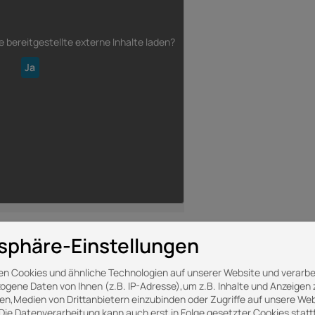
e
bereitgestellte externe Inhalte laden?
Ja
tsphäre-Einstellungen
n Cookies und ähnliche Technologien auf unserer Website und verarbe
gene Daten von Ihnen (z.B. IP-Adresse),um z.B. Inhalte und Anzeigen 
ren,Medien von Drittanbietern einzubinden oder Zugriffe auf unsere Web
 Die Datenverarbeitung kann auch erst in Folge gesetzter Cookies statt