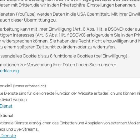
 Daten mit Dritten,die wir in den Privatsphäre-Einstellungen benennen.
Diensten (YouTube) werden Daten in die USA übermittelt. Mit Ihrer Einwi
on demand"
auch dieser Übermittlung zu.
rbeitung kann mit Ihrer Einwilligung (Art. 6 Abs. 1 lit. a DSGVO) oder au
icht der auf pressekonferenz.tv-gestreamten
igten Interesses (Art. 6 Abs. 1 lit. f DSGVO) erfolgen,dem Sie in den Pr
n widersprechen können. Sie haben das Recht,nicht einzuwilligen und I
sreihenfolge nach Jahren und Daten
 zu einem späteren Zeitpunkt zu ändern oder zu widerrufen.
ssenzielles Cookie,bis zu 8 funktionale Cookies (bei Einwilligung).
nach Beendigung des Streams hier zur
rmationen zur Verwendung Ihrer Daten finden Sie in unserer
erklärung
.
enziell
(immer erforderlich)
se Dienste sind für die korrekte Funktion der Website erforderlich und können n
ktiviert werden.
Dienst
ktional
ktionale Dienste ermöglichen das Einbetten und Abspielen von externen Medie
eos und Live-Streams.
Dienste