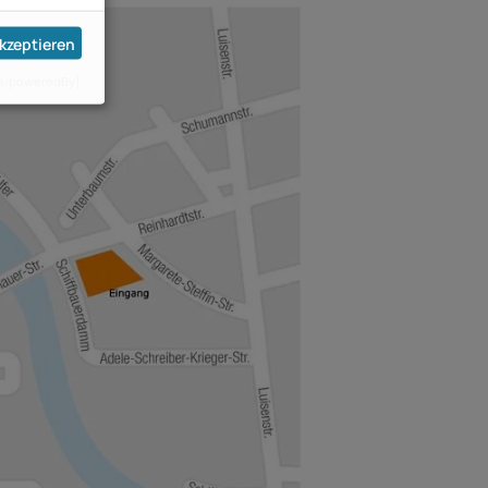
akzeptieren
 de/poweredBy]