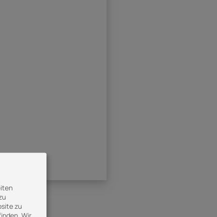
iten
zu
site zu
finden. Wir