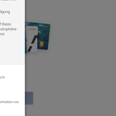
lligung
f Basis
ivatsphäre-
hre
icht
ninhalten wie