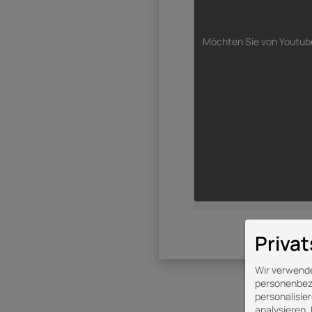
Möchten Sie von
Youtub
Priva
Wir verwende
personenbezo
personalisie
analysieren.