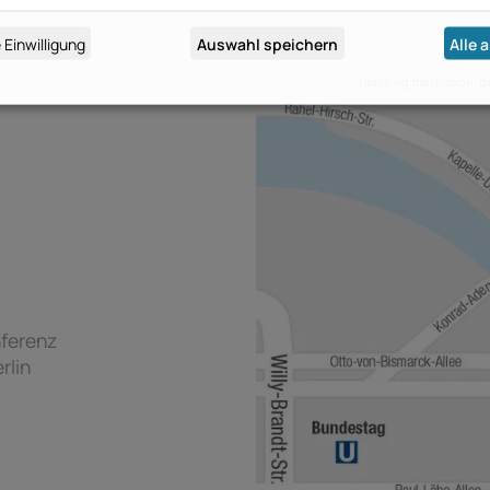
 Einwilligung
Auswahl speichern
Alle 
ragen zur Verfügung.
[missing translation:
ferenz
rlin