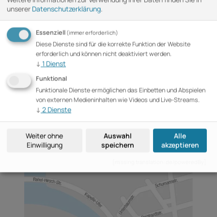
Telefon
unserer
Datenschutzerklärung
.
+49 (0)30 76 75 97 8-61
Email
Essenziell
(immer erforderlich)
tz-bpk@b2events.com
Diese Dienste sind für die korrekte Funktion der Website
erforderlich und können nicht deaktiviert werden.
Adresse
↓
1
Dienst
B2events GmbH
Funktional
im Haus der Bundespressekonferenz
Funktionale Dienste ermöglichen das Einbetten und Abspielen
Schiffbauerdamm 40, 10117 Berlin
von externen Medieninhalten wie Videos und Live-Streams.
↓
2
Dienste
Folgen Sie uns
Weiter ohne
Auswahl
Alle
Einwilligung
speichern
akzeptieren
[missing translation: de/poweredBy]