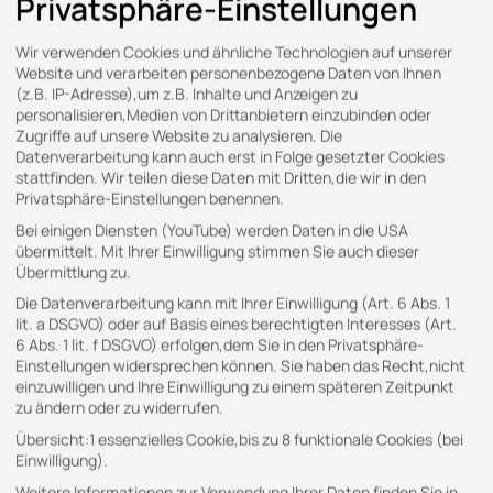
Privatsphäre-Einstellungen
Wir verwenden Cookies und ähnliche Technologien auf unserer
Website und verarbeiten personenbezogene Daten von Ihnen
(z.B. IP-Adresse),um z.B. Inhalte und Anzeigen zu
personalisieren,Medien von Drittanbietern einzubinden oder
Zugriffe auf unsere Website zu analysieren. Die
Datenverarbeitung kann auch erst in Folge gesetzter Cookies
stattfinden. Wir teilen diese Daten mit Dritten,die wir in den
Privatsphäre-Einstellungen benennen.
Bei einigen Diensten (YouTube) werden Daten in die USA
übermittelt. Mit Ihrer Einwilligung stimmen Sie auch dieser
Übermittlung zu.
Die Datenverarbeitung kann mit Ihrer Einwilligung (Art. 6 Abs. 1
lit. a DSGVO) oder auf Basis eines berechtigten Interesses (Art.
6 Abs. 1 lit. f DSGVO) erfolgen,dem Sie in den Privatsphäre-
KONTAKT
Einstellungen widersprechen können. Sie haben das Recht,nicht
einzuwilligen und Ihre Einwilligung zu einem späteren Zeitpunkt
zu ändern oder zu widerrufen.
Gern stehen wir Ihnen für Ihre Anfragen zur
Übersicht:1 essenzielles Cookie,bis zu 8 funktionale Cookies (bei
Verfügung.
Einwilligung).
Weitere Informationen zur Verwendung Ihrer Daten finden Sie in