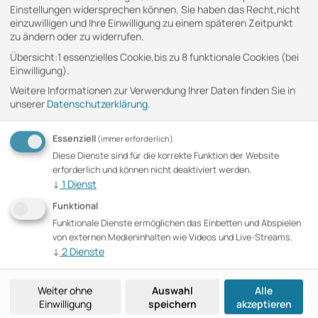
Einstellungen widersprechen können. Sie haben das Recht,nicht
IG Med e.V.
einzuwilligen und Ihre Einwilligung zu einem späteren Zeitpunkt
Digital – Gipfel
zu ändern oder zu widerrufen.
Übersicht:1 essenzielles Cookie,bis zu 8 funktionale Cookies (bei
Einwilligung).
Weitere Informationen zur Verwendung Ihrer Daten finden Sie in
unserer
Datenschutzerklärung
.
INSTAGRAM
Essenziell
(immer erforderlich)
Diese Dienste sind für die korrekte Funktion der Website
erforderlich und können nicht deaktiviert werden.
YOUTUBE
↓
1
Dienst
Funktional
Funktionale Dienste ermöglichen das Einbetten und Abspielen
LINKEDIN
von externen Medieninhalten wie Videos und Live-Streams.
↓
2
Dienste
Weiter ohne
Auswahl
Alle
Cookie-Einstellungen
Einwilligung
speichern
akzeptieren