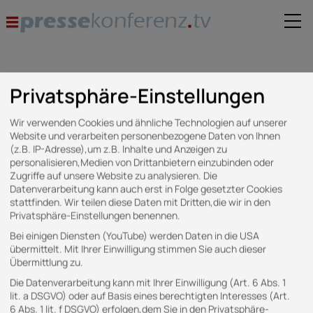
Privatsphäre-Einstellungen
Events mit Tag:
Symposium
Alle Events anzeigen
Wir verwenden Cookies und ähnliche Technologien auf unserer
Website und verarbeiten personenbezogene Daten von Ihnen
(z.B. IP-Adresse),um z.B. Inhalte und Anzeigen zu
personalisieren,Medien von Drittanbietern einzubinden oder
Zugriffe auf unsere Website zu analysieren. Die
Datenverarbeitung kann auch erst in Folge gesetzter Cookies
stattfinden. Wir teilen diese Daten mit Dritten,die wir in den
Privatsphäre-Einstellungen benennen.
Bei einigen Diensten (YouTube) werden Daten in die USA
übermittelt. Mit Ihrer Einwilligung stimmen Sie auch dieser
Übermittlung zu.
Die Datenverarbeitung kann mit Ihrer Einwilligung (Art. 6 Abs. 1
lit. a DSGVO) oder auf Basis eines berechtigten Interesses (Art.
15.10.2025 – 11:00 Uhr
Symposium
6 Abs. 1 lit. f DSGVO) erfolgen,dem Sie in den Privatsphäre-